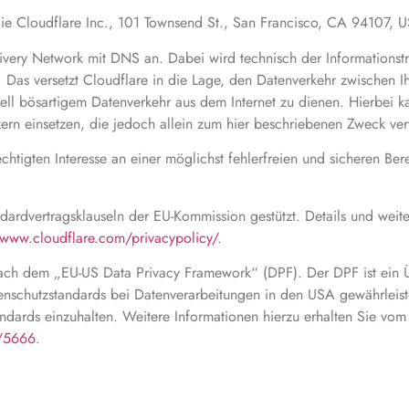
 die Cloudflare Inc., 101 Townsend St., San Francisco, CA 94107, 
Delivery Network mit DNS an. Dabei wird technisch der Informations
 Das versetzt Cloudflare in die Lage, den Datenverkehr zwischen 
iell bösartigem Datenverkehr aus dem Internet zu dienen. Hierbei 
ern einsetzen, die jedoch allein zum hier beschriebenen Zweck v
htigten Interesse an einer möglichst fehlerfreien und sicheren Bere
dardvertragsklauseln der EU-Kommission gestützt. Details und weit
/www.cloudflare.com/privacypolicy/
.
 nach dem „EU-US Data Privacy Framework“ (DPF). Der DPF ist ei
nschutzstandards bei Datenverarbeitungen in den USA gewährleisten
andards einzuhalten. Weitere Informationen hierzu erhalten Sie vom
t/5666
.