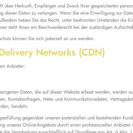
unft über Herkunft, Empfänger und Zweck Ihrer gespeicherten pers
g dieser Daten zu verlangen. Wenn Sie eine Einwilligung zur Daten
. Außerdem haben Sie das Recht, unter bestimmten Umständen die Ei
en steht Ihnen ein Beschwerderecht bei der zuständigen Aufsichts
chutz können Sie sich jederzeit an uns wenden.
 Delivery Networks (CDN)
dem Anbieter:
ezogenen Daten, die auf dieser Website erfasst werden, werden au
essen, Kontaktanfragen, Meta- und Kommunikationsdaten, Vertragsd
rden, handeln.
gserfüllung gegenüber unseren potenziellen und bestehenden Kunde
llung unseres Online-Angebots durch einen professionellen Anbieter 
gt die Verarbeitung ausschließlich auf Grundlage von Art. 6 Abs.