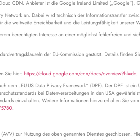
loud CDN. Anbieter ist die Google Ireland Limited („Google“), Go
very Network an. Dabei wird technisch der Informationstransfer zwi
 die weltweite Erreichbarkeit und die Leistungsfähigkeit unserer 
em berechtigten Interesse an einer möglichst fehlerfreien und sic
ardvertragsklauseln der EU-Kommission gestützt. Details finden Si
n Sie hier:
https://cloud.google.com/cdn/docs/overview?hl=de
.
 nach dem „EU-US Data Privacy Framework“ (DPF). Der DPF ist ei
nschutzstandards bei Datenverarbeitungen in den USA gewährleisten
andards einzuhalten. Weitere Informationen hierzu erhalten Sie vom
t/5780
.
 (AVV) zur Nutzung des oben genannten Dienstes geschlossen. Hier