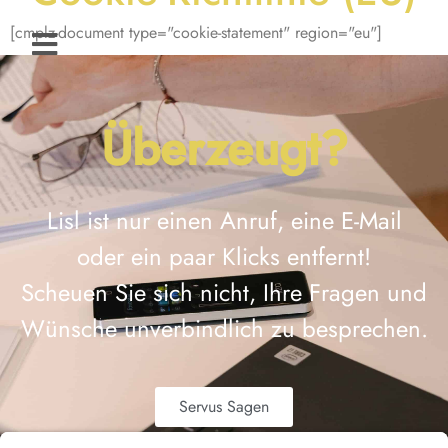
[cmplz-document type="cookie-statement" region="eu"]
Überzeugt?
Lisl ist nur einen Anruf, eine E-Mail
oder ein paar Klicks entfernt!
Scheuen Sie sich nicht, Ihre Fragen und
Wünsche unverbindlich zu besprechen.
Servus Sagen